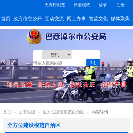
无障碍浏览
长者模式
登录
注册
首页
政府信息公开
互动交流
网上办事
警营文化
媒体聚焦
|

首页
-
公安党建
-
全方位建设模范自治区
-
内容详情
全方位建设模范自治区