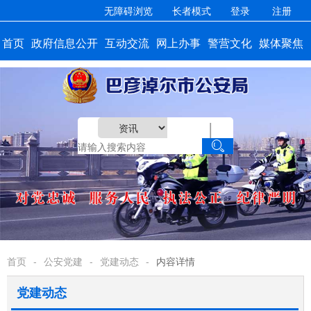
无障碍浏览
长者模式
登录
注册
首页
政府信息公开
互动交流
网上办事
警营文化
媒体聚焦
|

首页
-
公安党建
-
党建动态
-
内容详情
党建动态