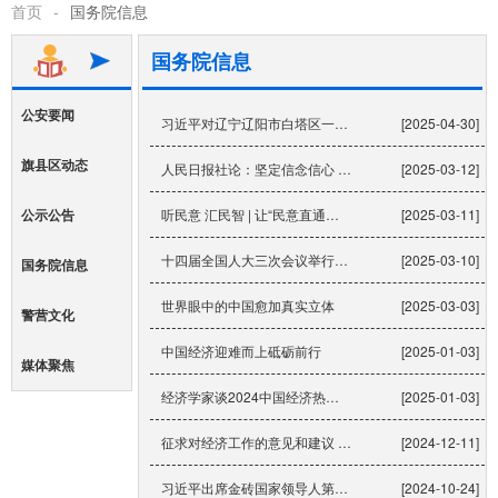
首页
-
国务院信息
国务院信息
公安要闻
习近平对辽宁辽阳市白塔区一饭店火灾事故作出重要指示强调：全力救治受伤人员 妥善做好遇难人员...
[2025-04-30]
旗县区动态
人民日报社论：坚定信念信心 实干创造实绩——热烈祝贺十四届全国人大三次会议胜利闭幕
[2025-03-12]
公示公告
听民意 汇民智 | 让“民意直通车”更加便捷高效——2025年旁听全国两会工作扫描
[2025-03-11]
十四届全国人大三次会议举行民生主题记者会 加大力度保障和改善民生
[2025-03-10]
国务院信息
世界眼中的中国愈加真实立体
[2025-03-03]
警营文化
中国经济迎难而上砥砺前行
[2025-01-03]
媒体聚焦
经济学家谈2024中国经济热词《人民日报》（2025年01月02日 第 09 版）
[2025-01-03]
征求对经济工作的意见和建议 中共中央召开党外人士座谈会 习近平主持并发表重要讲话
[2024-12-11]
习近平出席金砖国家领导人第十六次会晤并发表重要讲话
[2024-10-24]