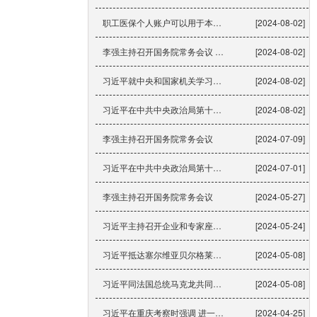
职工医保个人账户可以用于本人近亲属、连续参保有奖励……最新！
[2024-08-02]
李强主持召开国务院常务会议 学习贯彻习近平总书记关于当前经济形势和做好下半年经济工作的重要...
[2024-08-02]
习近平就中央和国家机关学习贯彻党的二十届三中全会精神 推动机关党建高质量发展作出重要指示
[2024-08-02]
习近平在中共中央政治局第十六次集体学习时强调 强化使命担当 创新思路举措 狠抓工作落实 努...
[2024-08-02]
李强主持召开国务院常务会议
[2024-07-09]
习近平在中共中央政治局第十五次集体学习时强调 贯彻落实新时代党的建设总要求 进一步健全全面...
[2024-07-01]
李强主持召开国务院常务会议
[2024-05-27]
习近平主持召开企业和专家座谈会强调 紧扣推进中国式现代化主题 进一步全面深化改革
[2024-05-24]
习近平抵达塞尔维亚贝尔格莱德尼古拉·特斯拉国际机场发表书面讲话
[2024-05-08]
习近平同法国总统马克龙共同会见记者
[2024-05-08]
习近平在重庆考察时强调 进一步全面深化改革开放 不断谱写中国式现代化重庆篇章
[2024-04-25]