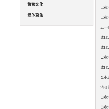
警营文化
巴彦
媒体聚焦
巴彦
五一
达日
达日
巴彦
达日
全市
清明
巴彦
巴彦