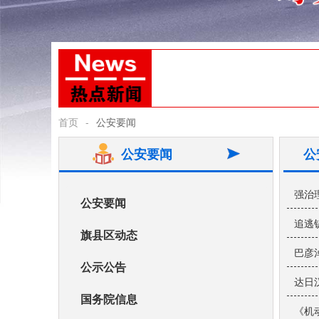
首页
-
公安要闻
公安要闻
公
强治
公安要闻
追逃
旗县区动态
巴彦
公示公告
达日
国务院信息
《机